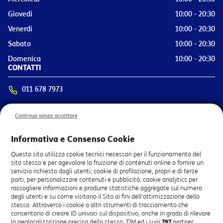
Giovedì
10:00 - 20:30
Venerdì
10:00 - 20:30
Sabato
10:00 - 20:30
Domenica
10:00 - 20:30
CONTATTI
011 678 7973
Via Nizza 262, 10126 Torino (TO)
Continua senza accettare
OTTIENI INDICAZIONI
SERVIZI PRINCIPALI
Informativa e Consenso Cookie
Attivazione Linea di Casa
Questo sito utilizza cookie tecnici necessari per il funzionamento del
sito stesso e per agevolare la fruizione di contenuti online o fornire un
Attivazione Linea Mobile
servizio richiesto dagli utenti; cookie di profilazione, propri e di terze
Pagamento bolletta
parti, per personalizzare contenuti e pubblicità; cookie analytics per
Vendita Smartphone e Tablet
raccogliere informazioni e produrre statistiche aggregate sul numero
degli utenti e su come visitano il Sito ai fini dell'ottimizzazione dello
Attivazione TV TIMVISION
stesso. Attraverso i cookie o altri strumenti di tracciamento che
Attivazione Servizi Smart Home
consentono di creare ID univoci sul dispositivo, anche in grado di rilevare
Prenota Appuntamento
la geolocalizzazione precisa dello stesso, TIM ed i suoi
797
partner