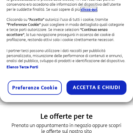
Attivazione Servizi Business
conservano e/o accedono alle informazioni del dispositivo dell’utente
per le suddette finalità. Se vuoi sapere di più
clicca qui
.
Assistenza Tecnica
Attivazione SPID
Cliccando su
"Accetto"
autorizzi l'uso di tutti i cookie; tramite
"Preferenze Cookie"
puoi scegliere in modo dettagliato quali categorie
e terze parti autorizzare. Se invece selezioni
"Continua senza
accettare"
, la tua navigazione proseguirà in assenza dei cookie di
profilazione, restando attivi solo i cookie strettamente necessari.
I partner terzi possono utilizzare i dati raccolti per pubblicità
personalizzata, misurazione delle performance di contenuti e annunci,
PUNTO VIOLA AUTORIZZATO
analisi del pubblico, sviluppo di prodotti e identificazione del dispositivo.
Elenco Terze Parti
Il progetto Punti Viola di DonneXStrada ha come fine la creazione
di luoghi sensibilizzati e formati contro la violenza di genere e per
la sicurezza in strada delle persone. Un Punto Viola di
DonneXStrada è quindi un luogo di riferimento nel territorio, che
ACCETTA E CHIUDI
Preferenze Cookie
ha la sensibilità e gli strumenti per accogliere la persona nelle
diverse situazioni di difficoltà.
Le offerte per te
Prenota un appuntamento in negozio oppure scopri
le offerte sul nostro sito