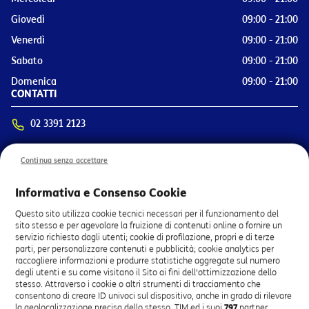
Giovedì
09:00 - 21:00
Venerdì
09:00 - 21:00
Sabato
09:00 - 21:00
Domenica
09:00 - 21:00
CONTATTI
02 3391 2123
Via Triboniano 256, 20151 Milano (MI)
Continua senza accettare
OTTIENI INDICAZIONI
SERVIZI PRINCIPALI
Informativa e Consenso Cookie
Attivazione Linea di Casa
Questo sito utilizza cookie tecnici necessari per il funzionamento del
sito stesso e per agevolare la fruizione di contenuti online o fornire un
Attivazione Linea Mobile
servizio richiesto dagli utenti; cookie di profilazione, propri e di terze
Pagamento bolletta
parti, per personalizzare contenuti e pubblicità; cookie analytics per
Vendita Smartphone e Tablet
raccogliere informazioni e produrre statistiche aggregate sul numero
degli utenti e su come visitano il Sito ai fini dell'ottimizzazione dello
Attivazione TV TIMVISION
stesso. Attraverso i cookie o altri strumenti di tracciamento che
Attivazione Servizi Smart Home
consentono di creare ID univoci sul dispositivo, anche in grado di rilevare
Prenota Appuntamento
la geolocalizzazione precisa dello stesso, TIM ed i suoi
797
partner