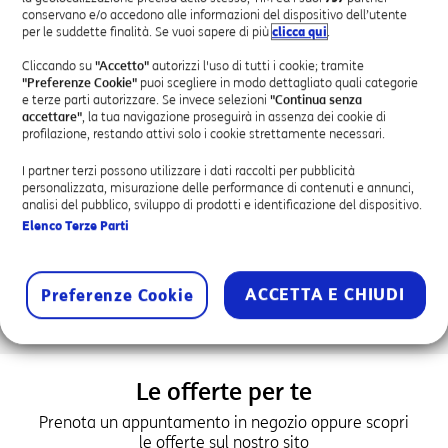
Attivazione Servizi Business
conservano e/o accedono alle informazioni del dispositivo dell’utente
per le suddette finalità. Se vuoi sapere di più
clicca qui
.
Assistenza Tecnica
Attivazione SPID
Cliccando su
"Accetto"
autorizzi l'uso di tutti i cookie; tramite
"Preferenze Cookie"
puoi scegliere in modo dettagliato quali categorie
e terze parti autorizzare. Se invece selezioni
"Continua senza
accettare"
, la tua navigazione proseguirà in assenza dei cookie di
profilazione, restando attivi solo i cookie strettamente necessari.
I partner terzi possono utilizzare i dati raccolti per pubblicità
personalizzata, misurazione delle performance di contenuti e annunci,
PUNTO VIOLA AUTORIZZATO
analisi del pubblico, sviluppo di prodotti e identificazione del dispositivo.
Elenco Terze Parti
Il progetto Punti Viola di DonneXStrada ha come fine la creazione
di luoghi sensibilizzati e formati contro la violenza di genere e per
la sicurezza in strada delle persone. Un Punto Viola di
DonneXStrada è quindi un luogo di riferimento nel territorio, che
ACCETTA E CHIUDI
Preferenze Cookie
ha la sensibilità e gli strumenti per accogliere la persona nelle
diverse situazioni di difficoltà.
Le offerte per te
Prenota un appuntamento in negozio oppure scopri
le offerte sul nostro sito