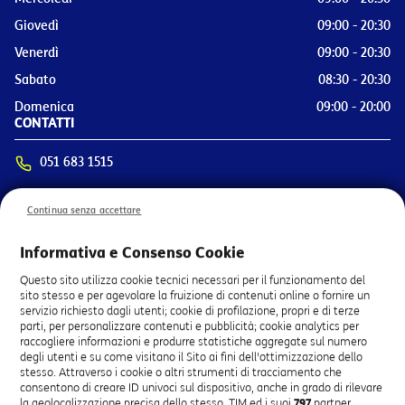
Giovedì
09:00 - 20:30
Venerdì
09:00 - 20:30
Sabato
08:30 - 20:30
Domenica
09:00 - 20:00
CONTATTI
051 683 1515
Via Loves 2, 44042 Cento (FE)
Continua senza accettare
OTTIENI INDICAZIONI
SERVIZI PRINCIPALI
Informativa e Consenso Cookie
Attivazione Linea di Casa
Questo sito utilizza cookie tecnici necessari per il funzionamento del
sito stesso e per agevolare la fruizione di contenuti online o fornire un
Attivazione Linea Mobile
servizio richiesto dagli utenti; cookie di profilazione, propri e di terze
Pagamento bolletta
parti, per personalizzare contenuti e pubblicità; cookie analytics per
Vendita Smartphone e Tablet
raccogliere informazioni e produrre statistiche aggregate sul numero
degli utenti e su come visitano il Sito ai fini dell'ottimizzazione dello
Attivazione TV TIMVISION
stesso. Attraverso i cookie o altri strumenti di tracciamento che
Attivazione Servizi Smart Home
consentono di creare ID univoci sul dispositivo, anche in grado di rilevare
Prenota Appuntamento
la geolocalizzazione precisa dello stesso, TIM ed i suoi
797
partner