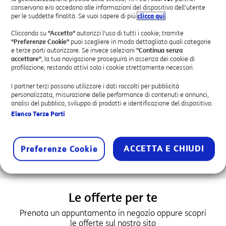
Attivazione Servizi Business
conservano e/o accedono alle informazioni del dispositivo dell’utente
per le suddette finalità. Se vuoi sapere di più
clicca qui
.
Assistenza Tecnica
Attivazione SPID
Cliccando su
"Accetto"
autorizzi l'uso di tutti i cookie; tramite
"Preferenze Cookie"
puoi scegliere in modo dettagliato quali categorie
e terze parti autorizzare. Se invece selezioni
"Continua senza
accettare"
, la tua navigazione proseguirà in assenza dei cookie di
profilazione, restando attivi solo i cookie strettamente necessari.
I partner terzi possono utilizzare i dati raccolti per pubblicità
personalizzata, misurazione delle performance di contenuti e annunci,
PUNTO VIOLA AUTORIZZATO
analisi del pubblico, sviluppo di prodotti e identificazione del dispositivo.
Elenco Terze Parti
Il progetto Punti Viola di DonneXStrada ha come fine la creazione
di luoghi sensibilizzati e formati contro la violenza di genere e per
la sicurezza in strada delle persone. Un Punto Viola di
DonneXStrada è quindi un luogo di riferimento nel territorio, che
ACCETTA E CHIUDI
Preferenze Cookie
ha la sensibilità e gli strumenti per accogliere la persona nelle
diverse situazioni di difficoltà.
Le offerte per te
Prenota un appuntamento in negozio oppure scopri
le offerte sul nostro sito