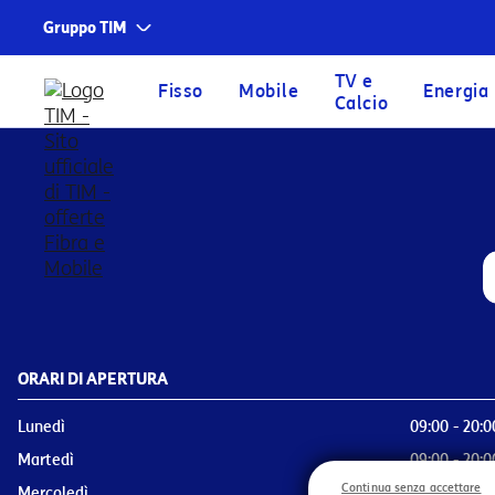
Gruppo TIM
Corporate
Servizi
TV e
Fisso
Mobile
Energia
Calcio
Home Page
Trova Negozio
Dettaglio Negozio
Chi siamo
TIM
Fondazione TIM
TIM Business
TIM Enterprise
Olivetti
Noovle
Telsy
ORARI DI APERTURA
TIM Brasil
Lunedì
09:00 - 20:0
Martedì
09:00 - 20:0
Continua senza accettare
Mercoledì
09:00 - 20:0