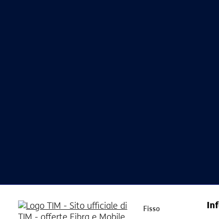
Inf
Fisso