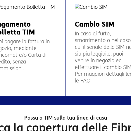
agamento
Cambio SIM
lletta TIM
In caso di furto,
smarrimento o nel caso
i pagare la fattura in
cui il seriale della SIM n
gozio, mediante
sia più leggibile, puoi
ncomat e/o Carta di
venire in negozio ed
edito, senza
effettuare il cambio SIM
mmissioni.
Per maggiori dettagli le
le FAQ.
Passa a TIM sulla tua linea di casa
ica la copertura delle Fib