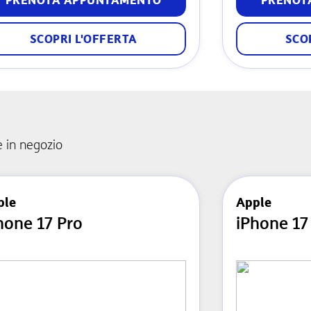
PRENOTA APPUNTAMENTO
PRENOT
SCOPRI L'OFFERTA
SCO
e in negozio
ple
Apple
hone 17 Pro
iPhone 17