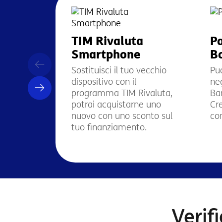
TIM Rivaluta
P
Smartphone
Bo
Sostituisci il tuo vecchio
Puo
dispositivo con il
ne
programma TIM Rivaluta,
Ba
potrai acquistarne uno
Cr
nuovo con uno sconto sul
co
tuo finanziamento.
Verif