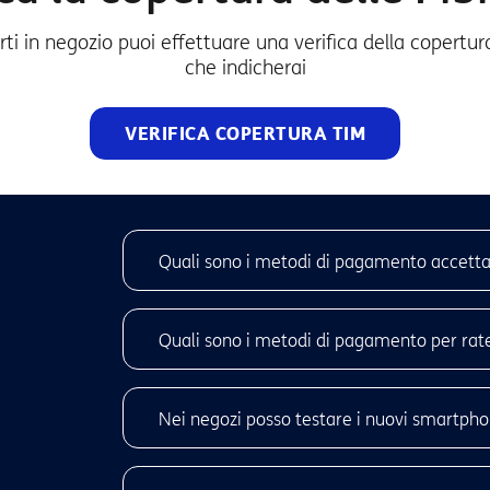
ti in negozio puoi effettuare una verifica della copertura
che indicherai
VERIFICA COPERTURA TIM
Quali sono i metodi di pagamento accettat
In negozio puoi pagare a rate, oppure in unica so
credito/debito. Inoltre puoi pagare anche diret
Quali sono i metodi di pagamento per rat
In negozio, per rateizzare un prodotto, puoi pag
ricordiamo che per rateizzare un prodotto in ne
Nei negozi posso testare i nuovi smartphon
documento di identità (carta di identità o patent
credito/debito.
Vieni in negozio per personalizzare il finanziame
In negozio sono disponibili una selezione di prodo