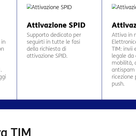
Attivazione SPID
Attiva
Supporto dedicato per
Attiva in 
 in
seguirti in tutte le fasi
Elettronic
on
della richiesta di
TIM: invii
attivazione SPID.
legale da 
mobilità, 
.
antispam 
ggi
ricezione
push.
ra TIM