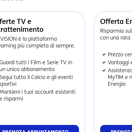
ferte TV e
Offerta E
trattenimento
Risparmia sul
con una rata 
VISION è la piattaforma
eaming più completa di sempre.
Prezzo ce
Guardi tutti i Film e Serie TV in
Vantaggi e
un unico abbonamento
Assistenza
Segui tutto il Calcio e gli eventi
MyTIM e 
sportivi
Energia
Mantieni i tuoi account esistenti
e risparmi