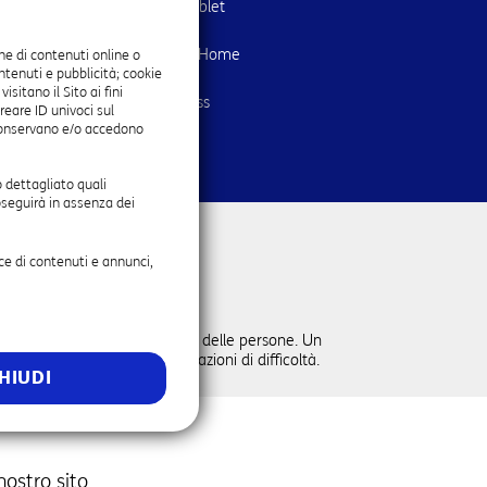
Vendita Smartphone e Tablet
Attivazione TV TIMVISION
Attivazione Servizi Smart Home
ne di contenuti online o
ontenuti e pubblicità; cookie
Prenota Appuntamento
itano il Sito ai fini
Attivazione Servizi Business
reare ID univoci sul
Assistenza Tecnica
onservano e/o accedono
Attivazione SPID
 dettagliato quali
oseguirà in assenza dei
nce di contenuti e annunci,
re e per la sicurezza in strada delle persone. Un
la persona nelle diverse situazioni di difficoltà.
HIUDI
ostro sito