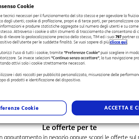
OTTIENI INDICAZIONI
nsenso Cookie
0
ie tecnici necessari per il funzionamento del sito stesso e per agevolare la fruizio
0
sto dagli utenti; cookie di profilazione, propri e di terze parti, per personalizzare c
 informazioni e produrre statistiche aggregate sul numero degli utenti e su come vis
0
 stesso. Attraverso i cookie o altri strumenti di tracciamento che consentono di c
0
o di rilevare la geolocalizzazione precisa dello stesso, TIM ed i suoi
797
partner c
ositivo dell’utente per le suddette finalità. Se vuoi sapere di più
clicca qui
.
torizzi l'uso di tutti i cookie; tramite
"Preferenze Cookie"
puoi scegliere in modo
utorizzare. Se invece selezioni
"Continua senza accettare"
, la tua navigazione pr
estando attivi solo i cookie strettamente necessari.
tilizzare i dati raccolti per pubblicità personalizzata, misurazione delle performa
uppo di prodotti e identificazione del dispositivo.
a creazione di luoghi sensibilizzati e formati contro la violenza di gene
ento nel territorio, che ha la sensibilità e gli strumenti per accogliere 
ACCETTA E C
ferenze Cookie
Le offerte per te
n appuntamento in negozio oppure scopri le offerte sul n