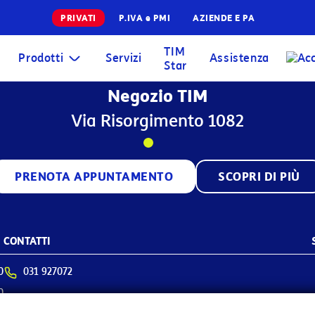
PRIVATI
P.IVA e PMI
AZIENDE E PA
Infrastrutture
TIM
Prodotti
Servizi
Assistenza
Star
Wholesale
Negozio TIM
Sparkle
Via Risorgimento 1082
PRENOTA APPUNTAMENTO
SCOPRI DI PIÙ
CONTATTI
0
031 927072
0
Via Risorgimento 1082, 22070 Cassina Rizzardi (CO)
0