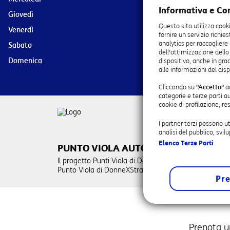
Informativa e Co
Giovedì
09:00 - 20:0
Questo sito utilizza cook
Venerdì
09:00 - 20:0
fornire un servizio richie
analytics per raccogliere
Sabato
08:30 - 20:0
dell'ottimizzazione dello
Domenica
09:00 - 20:0
dispositivo, anche in grad
alle informazioni del disp
Cliccando su
"Accetto"
au
categorie e terze parti a
cookie di profilazione, r
I partner terzi possono u
analisi del pubblico, svil
Elenco Terze Parti
PUNTO VIOLA AUTORIZZATO
Il progetto Punti Viola di DonneXStrada ha come fine l
Punto Viola di DonneXStrada è quindi un luogo di riferim
Pre
Prenota u