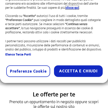
Attivazione Servizi Business
conservano e/o accedono alle informazioni del dispositivo dell’utente
per le suddette finalità. Se vuoi sapere di più
clicca qui
.
Assistenza Tecnica
Attivazione SPID
Cliccando su
"Accetto"
autorizzi l'uso di tutti i cookie; tramite
"Preferenze Cookie"
puoi scegliere in modo dettagliato quali categorie
e terze parti autorizzare. Se invece selezioni
"Continua senza
accettare"
, la tua navigazione proseguirà in assenza dei cookie di
profilazione, restando attivi solo i cookie strettamente necessari.
I partner terzi possono utilizzare i dati raccolti per pubblicità
personalizzata, misurazione delle performance di contenuti e annunci,
PUNTO VIOLA AUTORIZZATO
analisi del pubblico, sviluppo di prodotti e identificazione del dispositivo.
Elenco Terze Parti
Il progetto Punti Viola di DonneXStrada ha come fine la creazione
di luoghi sensibilizzati e formati contro la violenza di genere e per
la sicurezza in strada delle persone. Un Punto Viola di
DonneXStrada è quindi un luogo di riferimento nel territorio, che
ACCETTA E CHIUDI
Preferenze Cookie
ha la sensibilità e gli strumenti per accogliere la persona nelle
diverse situazioni di difficoltà.
Le offerte per te
Prenota un appuntamento in negozio oppure scopri
le offerte sul nostro sito