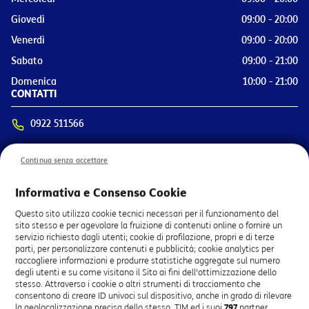
Giovedì
09:00 - 20:00
Venerdì
09:00 - 20:00
Sabato
09:00 - 21:00
Domenica
10:00 - 21:00
CONTATTI
0922 511566
VIA FOSSE ARDEATINE SNC, 92100 AGRIGENTO (AG)
Continua senza accettare
OTTIENI INDICAZIONI
SERVIZI PRINCIPALI
Informativa e Consenso Cookie
Attivazione Linea di Casa
Questo sito utilizza cookie tecnici necessari per il funzionamento del
sito stesso e per agevolare la fruizione di contenuti online o fornire un
Attivazione Linea Mobile
servizio richiesto dagli utenti; cookie di profilazione, propri e di terze
Pagamento bolletta
parti, per personalizzare contenuti e pubblicità; cookie analytics per
Vendita Smartphone e Tablet
raccogliere informazioni e produrre statistiche aggregate sul numero
degli utenti e su come visitano il Sito ai fini dell'ottimizzazione dello
Attivazione TV TIMVISION
stesso. Attraverso i cookie o altri strumenti di tracciamento che
Attivazione Servizi Smart Home
consentono di creare ID univoci sul dispositivo, anche in grado di rilevare
Prenota Appuntamento
la geolocalizzazione precisa dello stesso, TIM ed i suoi
797
partner